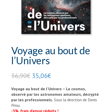
Voyage au bout de
l’Univers
Le
Le
36,90
€
35,06
€
prix
prix
initial
actuel
Voyage au bout de l’Univers – Le cosmos,
était :
est :
observé par les astronomes amateurs, décrypté
36,90€.
35,06€.
par les professionnels.
Sous la direction de Denis
Priou.
-5%, frais d’envoi réduits !