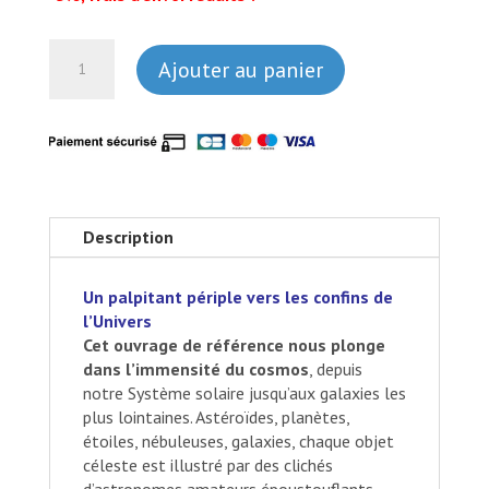
quantité
Ajouter au panier
de
Voyage
au
bout
de
l'Univers
Description
Un palpitant périple vers les confins de
l’Univers
Cet ouvrage de référence nous plonge
dans l’immensité du cosmos
, depuis
notre Système solaire jusqu’aux galaxies les
plus lointaines. Astéroïdes, planètes,
étoiles, nébuleuses, galaxies, chaque objet
céleste est illustré par des clichés