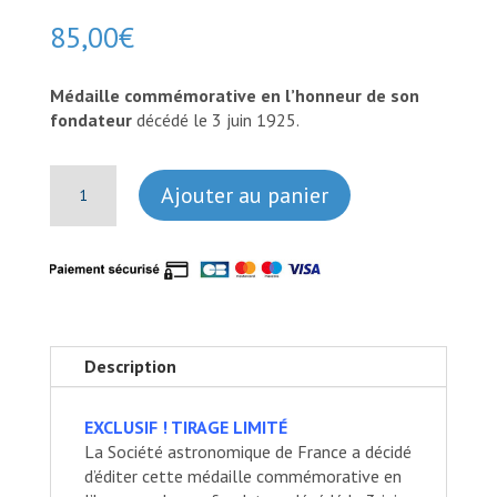
85,00
€
Médaille commémorative en l’honneur de son
fondateur
décédé le 3 juin 1925.
quantité
Ajouter au panier
de
Médaille
du
centenaire
Camille
Flammarion
Description
EXCLUSIF ! TIRAGE LIMITÉ
La Société astronomique de France a décidé
d’éditer cette médaille commémorative en