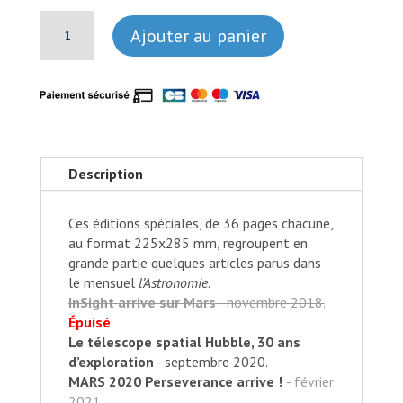
quantité
Ajouter au panier
de
Les
éditions
spéciales
de
l'Astronomie
Description
Ces éditions spéciales, de 36 pages chacune,
au format 225x285 mm, regroupent en
grande partie quelques articles parus dans
le mensuel
l’Astronomie
.
InSight arrive sur Mars
- novembre 2018.
Épuisé
Le télescope spatial Hubble, 30 ans
d’exploration
- septembre 2020.
MARS 2020 Perseverance arrive !
- février
2021.