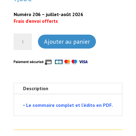
Numéro 206 – juillet-août 2026
Frais d’envoi offerts
quantité
Ajouter au panier
de
n°
206
-
juillet-
août
2026
Description
•
Le sommaire complet et l'édito en PDF.