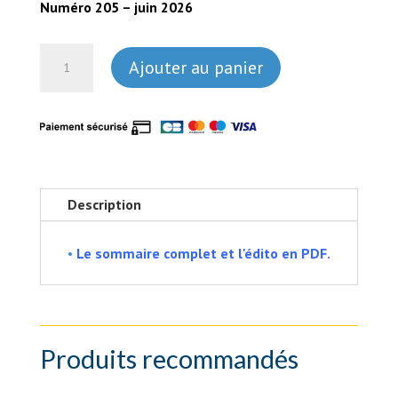
Numéro 205 – juin 2026
quantité
Ajouter au panier
de
n°
205
-
juin
2026
Description
•
Le sommaire complet et l'édito en PDF.
Produits recommandés