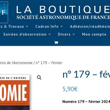
s & Travaux
Cadran Info
Adhésion/réadhési
Soirées d’observation
Divers
Mon compte
ros de l'Astronomie
/ n° 179 – février
n° 179 – fé
5,90
€
Numéro 179 – février 202