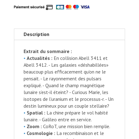
103
-
mars
2017
Description
Extrait du sommaire :
•
Actualités :
En collision Abell 3411 et
Abell 3412. - Les galaxies «déshabillées»
beaucoup plus efficacement qu’on ne le
pensait. - Le rayonnement des pulsars
expliqué. - Quand le champ magnétique
lunaire s’est-il éteint? - Curious Marie, les
isotopes de l’uranium et le processus-r. - Un
destin lumineux pour un couple stellaire?
•
Spatial :
La chine prépare le vol habité
lunaire. - Galileo entre en service.
•
Zoom :
CoRoT, une mission bien remplie.
•
Cosmologie :
La recombinaison et le