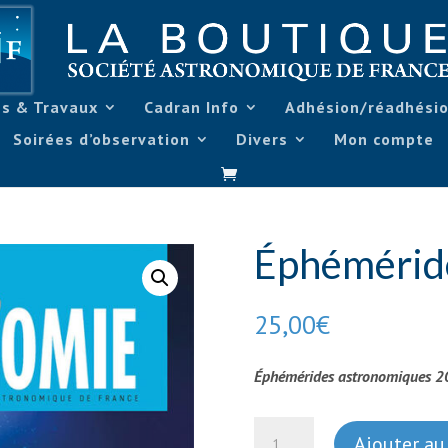
s & Travaux
Cadran Info
Adhésion/réadhési
Soirées d’observation
Divers
Mon compte
Éphémérid
25,00
€
Éphémérides astronomiques 20
quantité
Ajouter au