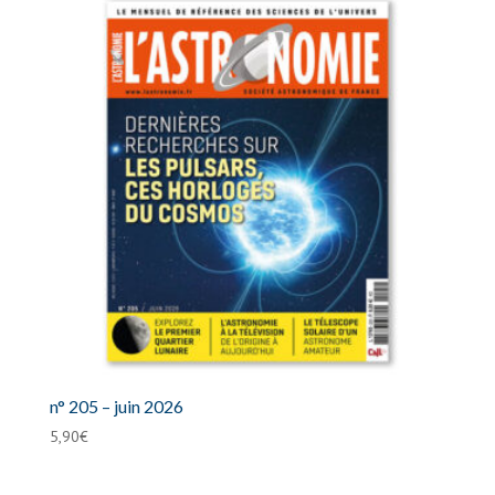
au
plus
ancien
n° 205 – juin 2026
5,90
€