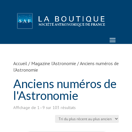
Accueil
/
Magazine l'Astronomie
/ Anciens numéros de
l'Astronomie
Anciens numéros de
l'Astronomie
Trié
Affichage de 1–9 sur 103 résultats
du
plus
récent